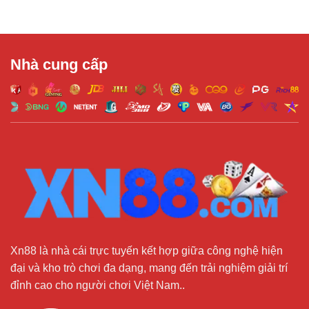
Nhà cung cấp
Xn88 là nhà cái trực tuyến kết hợp giữa công nghệ hiện
đại và kho trò chơi đa dạng, mang đến trải nghiệm giải trí
đỉnh cao cho người chơi Việt Nam..