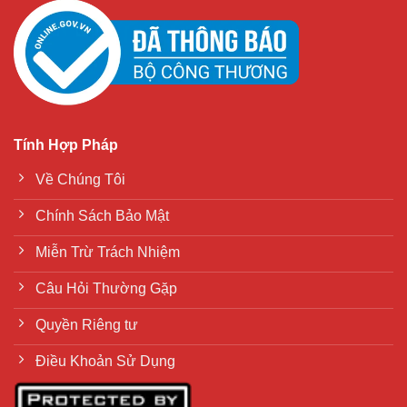
Tính Hợp Pháp
Về Chúng Tôi
Chính Sách Bảo Mật
Miễn Trừ Trách Nhiệm
Câu Hỏi Thường Gặp
Quyền Riêng tư
Điều Khoản Sử Dụng