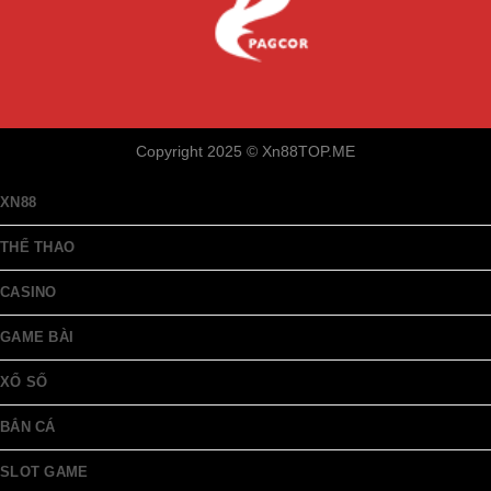
Copyright 2025 ©
Xn88TOP.ME
XN88
THỂ THAO
CASINO
GAME BÀI
XỔ SỐ
BẮN CÁ
SLOT GAME