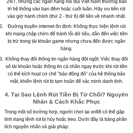
24/7, nhưng các ngân hàng nội địa Việt Nam thường bảo
trì hệ thống vào ban đêm hoặc cuối tuần. Hãy ưu tiên rút
vào giờ hành chính (thứ 2 - thứ 6) để tiền về nhanh nhất.
Đường truyền internet ổn định:
Không thực hiện lệnh rút
khi mạng chập chờn để tránh lỗi dữ liệu, dẫn đến việc tiền
bị trừ trong tài khoản game nhưng chưa đến được ngân
hàng.
Không thay đổi thông tin ngân hàng đột ngột:
Việc thay đổi
số tài khoản hoặc thông tin cá nhân ngay trước khi rút tiền
có thể kích hoạt cơ chế "báo động đỏ" của hệ thống bảo
mật, khiến lệnh rút bị tạm hoãn để xác minh danh tính.
4. Tại Sao Lệnh Rút Tiền Bị Từ Chối? Nguyên
Nhân & Cách Khắc Phục
Trong một số trường hợp, người chơi tại
xn88
có thể gặp
tình trạng lệnh rút bị hủy hoặc treo. Dưới đây là bảng phân
tích nguyên nhân và giải pháp: