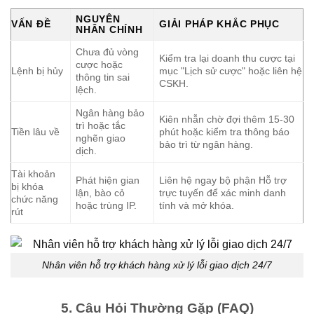
NGUYÊN
VẤN ĐỀ
GIẢI PHÁP KHẮC PHỤC
NHÂN CHÍNH
Chưa đủ vòng
Kiểm tra lại doanh thu cược tại
cược hoặc
Lệnh bị hủy
mục "Lịch sử cược" hoặc liên hệ
thông tin sai
CSKH.
lệch.
Ngân hàng bảo
Kiên nhẫn chờ đợi thêm 15-30
trì hoặc tắc
Tiền lâu về
phút hoặc kiểm tra thông báo
nghẽn giao
bảo trì từ ngân hàng.
dịch.
Tài khoản
Phát hiện gian
Liên hệ ngay bộ phận Hỗ trợ
bị khóa
lận, bào cỏ
trực tuyến để xác minh danh
chức năng
hoặc trùng IP.
tính và mở khóa.
rút
Nhân viên hỗ trợ khách hàng xử lý lỗi giao dịch 24/7
5. Câu Hỏi Thường Gặp (FAQ)