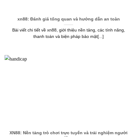
xn88: Đánh giá tổng quan và hướng dẫn an toàn
Bài viết chi tiết về xn88, giới thiệu nền tảng, các tính năng,
thanh toán và biện pháp bảo mật[...]
XN88: Nền tảng trò chơi trực tuyến và trải nghiệm người