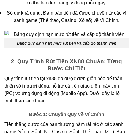
có thể lên đến hàng tỷ đồng mỗi ngày.
Số dư khả dụng:
Đảm bảo tiền đã được chuyển từ các ví
sảnh game (Thể thao, Casino, Xổ số) về Ví Chính.
Bảng quy định hạn mức rút tiền và cấp độ thành viên
2. Quy Trình Rút Tiền XN88 Chuẩn: Từng
Bước Chi Tiết
Quy trình
rut tien
tại
xn88
đã được đơn giản hóa để thân
thiện với người dùng, hỗ trợ cả trên giao diện máy tính
(PC) và ứng dụng di động (Mobile App). Dưới đây là lộ
trình thao tác chuẩn:
Bước 1: Chuyển Quỹ Về Ví Chính
Tiền thắng cược của bạn thường nằm rải rác ở các sảnh
game (ví dụ: Sảnh KU Casino, Sảnh Thể Thao JZ...). Bạn