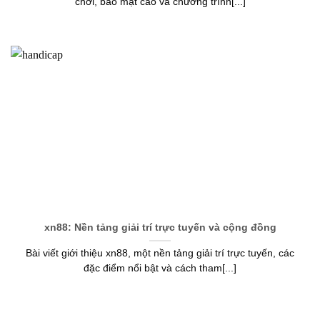
chơi, bảo mật cao và chương trình[...]
xn88: Nền tảng giải trí trực tuyến và cộng đồng
Bài viết giới thiệu xn88, một nền tảng giải trí trực tuyến, các
đặc điểm nổi bật và cách tham[...]