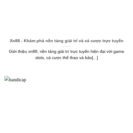
Xn88 - Khám phá nền tảng giải trí và cá cược trực tuyến
Giới thiệu xn88, nền tảng giải trí trực tuyến hiện đại với game
slots, cá cược thể thao và bảo[...]