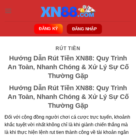
Bỏ
qua
nội
dung
ĐĂNG KÝ
ĐĂNG NHẬP
RÚT TIỀN
Hướng Dẫn Rút Tiền XN88: Quy Trình
An Toàn, Nhanh Chóng & Xử Lý Sự Cố
Thường Gặp
Hướng Dẫn Rút Tiền XN88: Quy Trình
An Toàn, Nhanh Chóng & Xử Lý Sự Cố
Thường Gặp
Đối với cộng đồng người chơi cá cược trực tuyến, khoảnh
khắc tuyệt vời nhất không chỉ là khi giành chiến thắng mà
là khi thực hiện lệnh
rut tien
thành công về tài khoản ngân