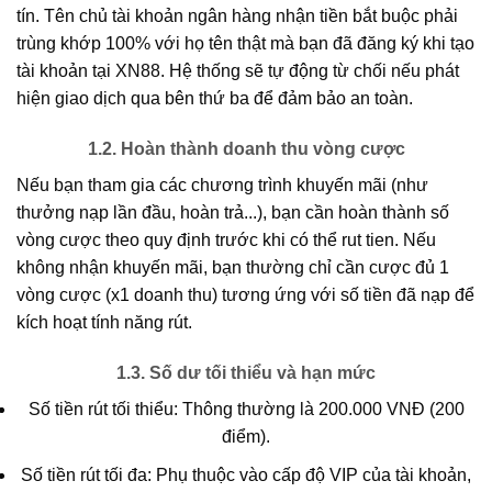
tín. Tên chủ tài khoản ngân hàng nhận tiền bắt buộc phải
trùng khớp 100% với họ tên thật mà bạn đã đăng ký khi tạo
tài khoản tại XN88. Hệ thống sẽ tự động từ chối nếu phát
hiện giao dịch qua bên thứ ba để đảm bảo an toàn.
1.2. Hoàn thành doanh thu vòng cược
Nếu bạn tham gia các chương trình khuyến mãi (như
thưởng nạp lần đầu, hoàn trả...), bạn cần hoàn thành số
vòng cược theo quy định trước khi có thể
rut tien
. Nếu
không nhận khuyến mãi, bạn thường chỉ cần cược đủ 1
vòng cược (x1 doanh thu) tương ứng với số tiền đã nạp để
kích hoạt tính năng rút.
1.3. Số dư tối thiểu và hạn mức
Số tiền rút tối thiểu:
Thông thường là 200.000 VNĐ (200
điểm).
Số tiền rút tối đa:
Phụ thuộc vào cấp độ VIP của tài khoản,