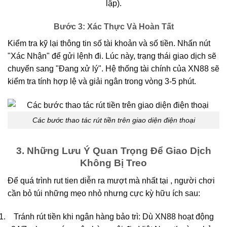
lập).
Bước 3: Xác Thực Và Hoàn Tất
Kiểm tra kỹ lại thông tin số tài khoản và số tiền. Nhấn nút
"Xác Nhận"
để gửi lệnh đi. Lúc này, trạng thái giao dịch sẽ
chuyển sang "Đang xử lý". Hệ thống tài chính của XN88 sẽ
kiểm tra tính hợp lệ và giải ngân trong vòng 3-5 phút.
Các bước thao tác rút tiền trên giao diện điện thoại
3. Những Lưu Ý Quan Trọng Để Giao Dịch
Không Bị Treo
Để quá trình
rut tien
diễn ra mượt mà nhất tại
, người chơi
cần bỏ túi những mẹo nhỏ nhưng cực kỳ hữu ích sau:
Tránh rút tiền khi ngân hàng bảo trì:
Dù XN88 hoạt động