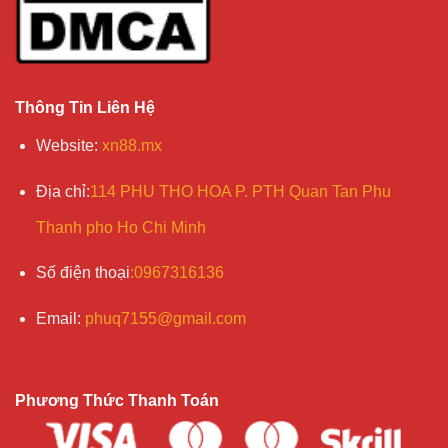
Thông Tin Liên Hệ
Website
:
xn88.mx
Địa chỉ
:
114 PHU THO HOA P. PTH Quan Tan Phu
Thanh pho Ho Chi Minh
Số điện
thoại
:
0967316136
Email
:
phuq7155@gmail.com
Phương Thức Thanh Toán