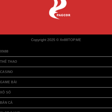
Copyright 2025 ©
Xn88TOP.ME
XN88
THỂ THAO
CASINO
GAME BÀI
XỔ SỐ
BẮN CÁ