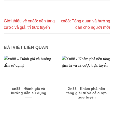
Giới thiệu về xn88: nền tảng
xn88: Tổng quan và hướng
cược và giải trí trực tuyến
dẫn cho người mới
BÀI VIẾT LIÊN QUAN
xn88 – Đánh giá và
Xn88 - Khám phá nền
hướng dẫn sử dụng
tảng giải trí và cá cược
trực tuyến