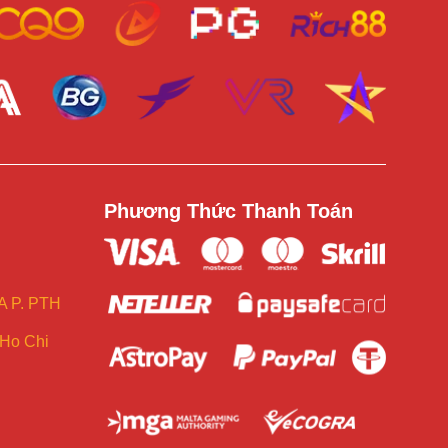
Phương Thức Thanh Toán
 P. PTH
Ho Chi