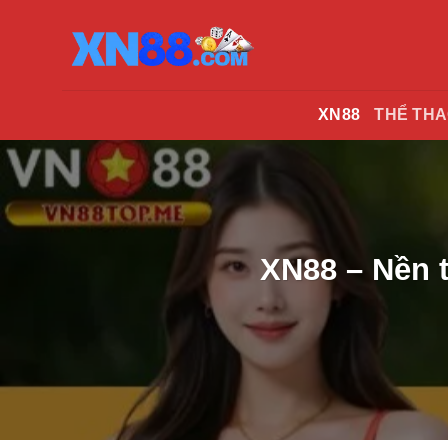
Bỏ
qua
nội
dung
XN88
THỂ TH
XN88 – Nền t