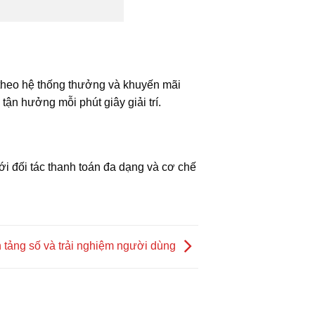
m theo hệ thống thưởng và khuyến mãi
ận hưởng mỗi phút giây giải trí.
ới đối tác thanh toán đa dạng và cơ chế
 tảng số và trải nghiệm người dùng