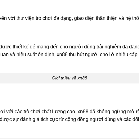
yến với thư viện trò chơi đa dạng, giao diện thân thiện và hệ th
n được thiết kế để mang đến cho người dùng trải nghiệm đa dạng 
uan và hiệu suất ổn định, xn88 thu hút người chơi ở nhiều cấp
Giới thiệu về xn88
ơi với các trò chơi chất lượng cao, xn88 đã không ngừng mở rộ
 được sự đánh giá tích cực từ cộng đồng người dùng và các đối