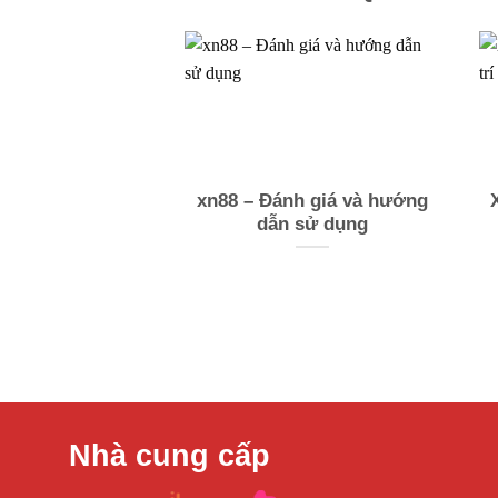
xn88 – Đánh giá và hướng
dẫn sử dụng
Nhà cung cấp