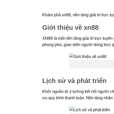
Khám phá xn88, nền tảng giải trí trực tu
Giới thiệu về xn88
XN88 là một nền tảng giải trí trực tuyế
phong phú, giao diện người dùng trực q
Lịch sử và phát triển
Khởi nguồn từ ý tưởng kết nối người ch
ưu quy trình thanh toán. Nền tảng nhận