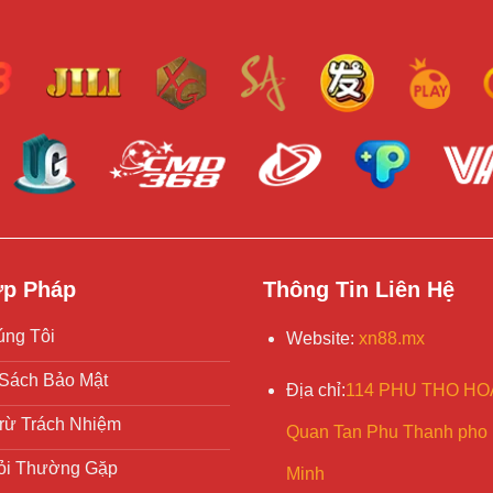
ợp Pháp
Thông Tin Liên Hệ
ng Tôi
Website
:
xn88.mx
Sách Bảo Mật
Địa chỉ
:
114 PHU THO HOA
rừ Trách Nhiệm
Quan Tan Phu Thanh pho 
ỏi Thường Gặp
Minh