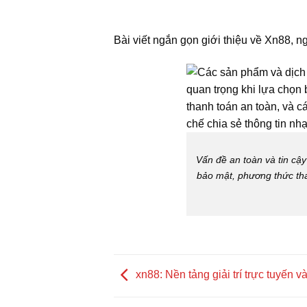
Bài viết ngắn gọn giới thiệu về Xn88, 
quan trọng khi lựa chọn
thanh toán an toàn, và 
chế chia sẻ thông tin nh
Vấn đề an toàn và tin cậ
bảo mật, phương thức tha
xn88: Nền tảng giải trí trực tuyến 