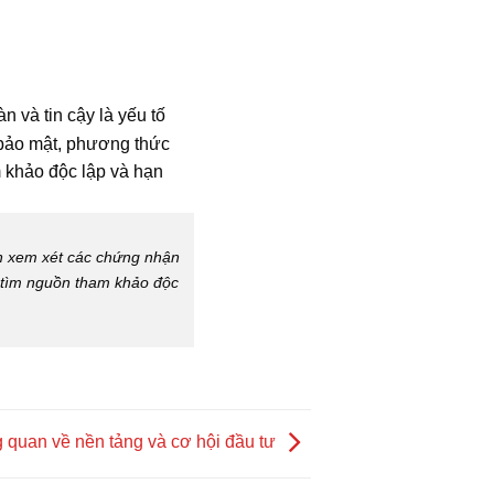
n và tin cậy là yếu tố
 bảo mật, phương thức
m khảo độc lập và hạn
ên xem xét các chứng nhận
n tìm nguồn tham khảo độc
 quan về nền tảng và cơ hội đầu tư