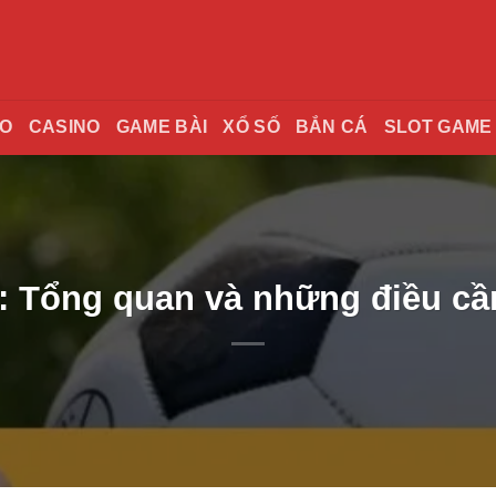
AO
CASINO
GAME BÀI
XỔ SỐ
BẮN CÁ
SLOT GAME
: Tổng quan và những điều cần