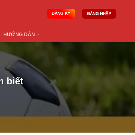
ĐĂNG KÝ
ĐĂNG NHẬP
HƯỚNG DẪN
 biết