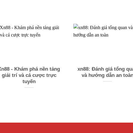
Xn88 - Khám phá nền tảng
xn88: Đánh giá tổng qu
giải trí và cá cược trực
và hướng dẫn an toà
tuyến