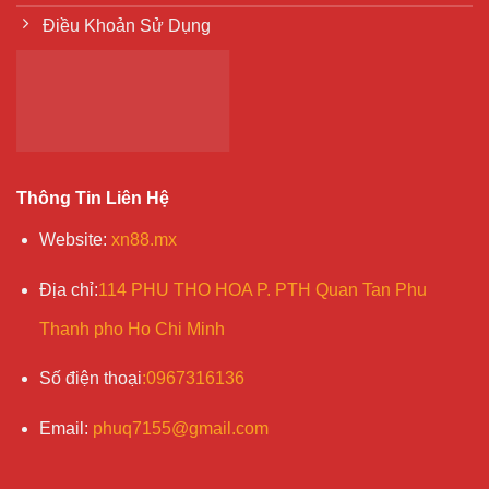
Điều Khoản Sử Dụng
Thông Tin Liên Hệ
Website
:
xn88.mx
Địa chỉ
:
114 PHU THO HOA P. PTH Quan Tan Phu
Thanh pho Ho Chi Minh
Số điện
thoại
:
0967316136
Email
:
phuq7155@gmail.com